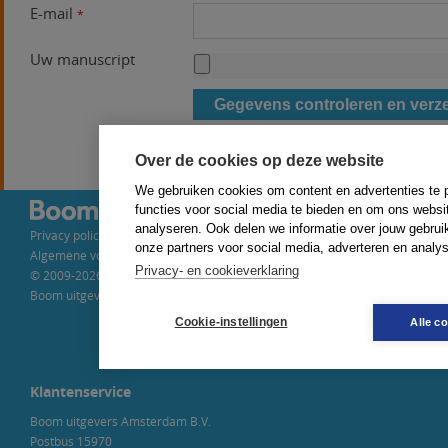
E-mail
*
Uw manuscript
Over de cookies op deze website
We gebruiken cookies om content en advertenties te 
Redactieadres
functies voor social media te bieden en om ons websi
analyseren. Ook delen we informatie over jouw gebrui
Privacy policy
Systeemtherapie
onze partners voor social media, adverteren en analy
Algemene voorwaarden
Foke van Bentum
Privacy- en cookieverklaring
© 2009-2026
WG-plein 209
Boom uitgevers Amsterdam
1054 SE Amsterdam
telefoon: (020) 612 30 78
Cookie-instellingen
Alle c
redactie@nvrg.nl
Klantenservice
Boom uitgevers Amsterdam B.V.
Postbus 15970