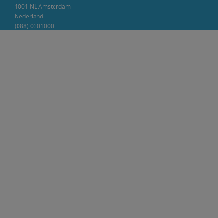
1001 NL Amsterdam
Nederland
(088) 0301000
klantenservic
e@boom.nl