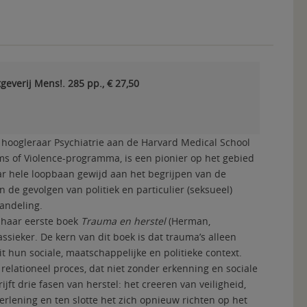
tgeverij Mens!. 285 pp., € 27,50
n hoogleraar Psychiatrie aan de Harvard Medical School
ms of Violence-programma, is een pionier op het gebied
ar hele loopbaan gewijd aan het begrijpen van de
de gevolgen van politiek en particulier (seksueel)
andeling.
 haar eerste boek
Trauma en herstel
(Herman,
lassieker. De kern van dit boek is dat trauma’s alleen
hun sociale, maatschappelijke en politieke context.
 relationeel proces, dat niet zonder erkenning en sociale
ijft drie fasen van herstel: het creeren van veiligheid,
rlening en ten slotte het zich opnieuw richten op het