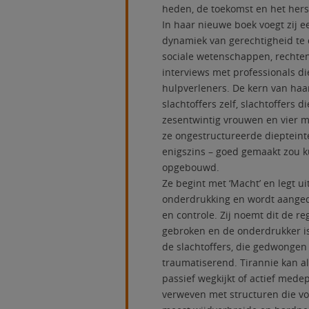
heden, de toekomst en het her
In haar nieuwe boek voegt zij e
dynamiek van gerechtigheid te 
sociale wetenschappen, rechten,
interviews met professionals di
hulpverleners. De kern van haa
slachtoffers zelf, slachtoffers 
zesentwintig vrouwen en vier 
ze ongestructureerde diepteint
enigszins – goed gemaakt zou k
opgebouwd.
Ze begint met ‘Macht’ en legt 
onderdrukking en wordt aange
en controle. Zij noemt dit de re
gebroken en de onderdrukker iso
de slachtoffers, die gedwongen
traumatiserend. Tirannie kan 
passief wegkijkt of actief medep
verweven met structuren die vor