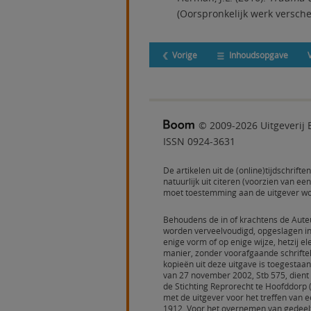
(Oorspronkelijk werk versch
Vorige
Inhoudsopgave
© 2009-2026 Uitgeveri
ISSN 0924-3631
De artikelen uit de (online)tijdschrift
natuurlijk uit citeren (voorzien van 
moet toestemming aan de uitgever w
Behoudens de in of krachtens de Aute
worden verveelvoudigd, opgeslagen i
enige vorm of op enige wijze, hetzij 
manier, zonder voorafgaande schrifte
kopieën uit deze uitgave is toegestaa
van 27 november 2002, Stb 575, dient
de Stichting Reprorecht te Hoofddorp
met de uitgever voor het treffen van ee
1912. Voor het overnemen van gedeelt