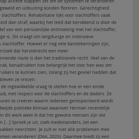
hap actieve stappen zet om de systemen te veranderen
geweld en uitbuiting konden floreren. Gerechtigheid
achtoffers. Rehabilitatie lijkt voor slachtoffers vaak
id dan straf, waarbij het leed dat berokkend is door de
el van een persoonlijke ontmoeting met het slachtoffer,
 is. Dit vraagt om langdurige en intensieve
 slachtoffer. Hoewel er nog vele kanttekeningen zijn,
derzoek dat herstelrecht een meer
nende route is dan het traditionele recht. Veel van de
rak, benadrukten hoe belangrijk het voor hen was om
uikers te kunnen zien; zolang zij het gevoel hadden dat
leven ze vrezen.
de ingewikkelde vraag te stellen hoe er een einde
k, met respect voor de slachtoffers en de daders. Ze
cturen te creëren waarin iedereen gerespecteerd wordt.
dwijde politieke klimaat waarover Herman recentelijk
r in dit werk weet ik dat het gewone mensen zijn die
 […] Spreek je uit, zoek medestanders, zet een
 pakken neerzitten. Je zult er niet alle problemen mee
temen veranderen’ (Don, 2025). Daarmee biedt zij een