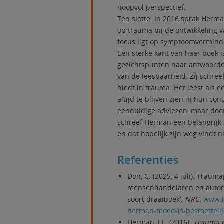
hoopvol perspectief.
Ten slotte. In 2016 sprak Herm
op trauma bij de ontwikkeling 
focus ligt op symptoomverminde
Een sterke kant van haar boek i
gezichtspunten naar antwoorden 
van de leesbaarheid. Zij schre
biedt in trauma. Het leest als 
altijd te blijven zien in hun con
eenduidige adviezen, maar doe
schreef Herman een belangrijk
en dat hopelijk zijn weg vindt
Referenties
Don, C. (2025, 4 juli). Traum
mensenhandelaren en autorit
soort draaiboek’.
NRC.
www.n
herman-moed-is-besmettelij
Herman, J.L. (2016).
Trauma e