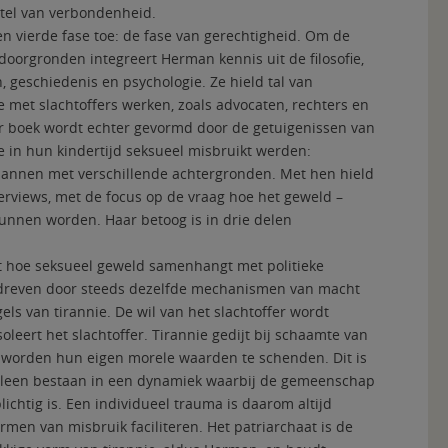
stel van verbondenheid.
en vierde fase toe: de fase van gerechtigheid. Om de
doorgronden integreert Herman kennis uit de filosofie,
 geschiedenis en psychologie. Ze hield tal van
e met slachtoffers werken, zoals advocaten, rechters en
r boek wordt echter gevormd door de getuigenissen van
die in hun kindertijd seksueel misbruikt werden:
mannen met verschillende achtergronden. Met hen hield
erviews, met de focus op de vraag hoe het geweld –
unnen worden. Haar betoog is in drie delen
uit hoe seksueel geweld samenhangt met politieke
dreven door steeds dezelfde mechanismen van macht
gels van tirannie. De wil van het slachtoffer wordt
leert het slachtoffer. Tirannie gedijt bij schaamte van
 worden hun eigen morele waarden te schenden. Dit is
alleen bestaan in een dynamiek waarbij de gemeenschap
lichtig is. Een individueel trauma is daarom altijd
men van misbruik faciliteren. Het patriarchaat is de