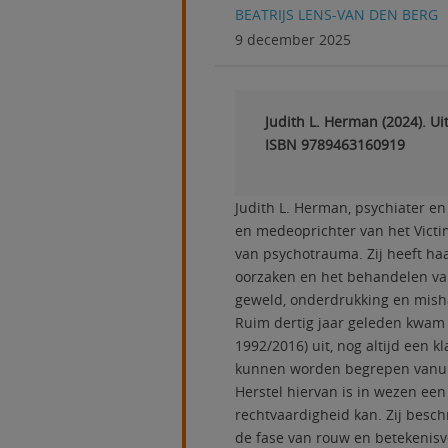
BEATRIJS LENS-VAN DEN BERG
9 december 2025
Judith L. Herman (2024). Ui
ISBN 9789463160919
Judith L. Herman, psychiater e
en medeoprichter van het Victi
van psychotrauma. Zij heeft ha
oorzaken en het behandelen van 
geweld, onderdrukking en mish
Ruim dertig jaar geleden kwam
1992/2016) uit, nog altijd een k
kunnen worden begrepen vanuit 
Herstel hiervan is in wezen een
rechtvaardigheid kan. Zij beschr
de fase van rouw en betekenisve