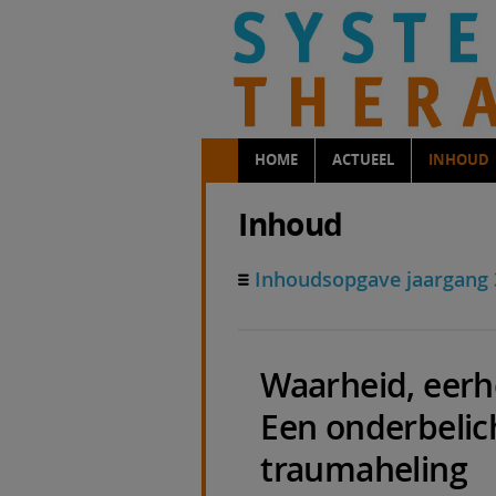
HOME
ACTUEEL
INHOUD
Inhoud
Inhoudsopgave jaargang 
Waarheid, eerhe
Een onderbelich
traumaheling