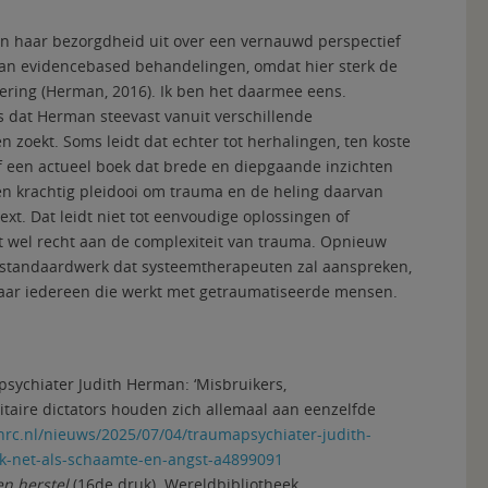
an haar bezorgdheid uit over een vernauwd perspectief
van evidencebased behandelingen, omdat hier sterk de
ring (Herman, 2016). Ik ben het daarmee eens.
s dat Herman steevast vanuit verschillende
zoekt. Soms leidt dat echter tot herhalingen, ten koste
ef een actueel boek dat brede en diepgaande inzichten
een krachtig pleidooi om trauma en de heling daarvan
text. Dat leidt niet tot eenvoudige oplossingen of
t wel recht aan de complexiteit van trauma. Opnieuw
 standaardwerk dat systeemtherapeuten zal aanspreken,
 naar iedereen die werkt met getraumatiseerde mensen.
apsychiater Judith Herman: ‘Misbruikers,
aire dictators houden zich allemaal aan eenzelfde
rc.nl/nieuws/2025/07/04/traumapsychiater-judith-
k-net-als-schaamte-en-angst-a4899091
n herstel
(16de druk). Wereldbibliotheek.