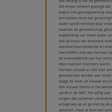
Van belang is dat de gemeensc
die ervoor hebben gezorgd dat 
begint met genoegdoening voor sl
een betere vorm van gerechtighe
dader wordt hersteld door midd
waarvan de gemeenschap getuige
begeleiding van zowel dader als
lijkt op basis van bestaand on
veerkrachtversterkende en erken
slachtoffers met wie Herman sp
de menselijkheid van hun misbr
deze mannen monsters waren, b
Herman schuwt er niet voor om 
gemaakt kan worden aan misbrui
daagt de lezer uit nieuwe stru
Een actueel thema in het werel
sprak in de
NRC:
‘Na vijftig jaa
zorgen dat systemen veranderen
actiegroep op en ga niet bij de
oplossen, maar je kunt wel sys