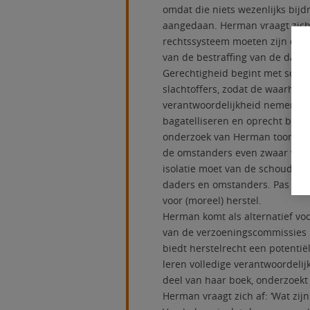
omdat die niets wezenlijks bijd
aangedaan. Herman vraagt zich
rechtssysteem moeten zijn om het
van de bestraffing van de dader
Gerechtigheid begint met solida
slachtoffers, zodat de waarheid
verantwoordelijkheid nemen voor
bagatelliseren en oprecht berou
onderzoek van Herman toont aan
de omstanders even zwaar weegt
isolatie moet van de schouders
daders en omstanders. Pas dan 
voor (moreel) herstel.
Herman komt als alternatief voo
van de verzoeningscommissies in
biedt herstelrecht een potenti
leren volledige verantwoordelij
deel van haar boek, onderzoekt
Herman vraagt zich af: ‘Wat zij