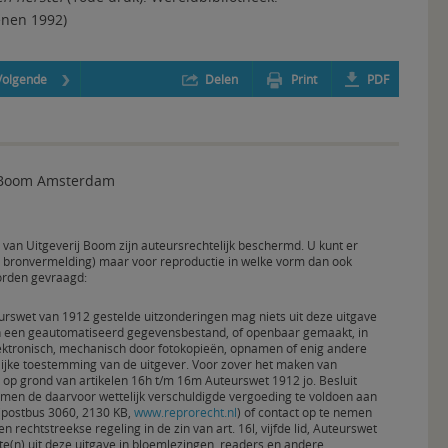
enen 1992)
Volgende
Delen
Print
PDF
j Boom Amsterdam
en van Uitgeverij Boom zijn auteursrechtelijk beschermd. U kunt er
een bronvermelding) maar voor reproductie in welke vorm dan ook
orden gevraagd:
urswet van 1912 gestelde uitzonderingen mag niets uit deze uitgave
n een geautomatiseerd gegevensbestand, of openbaar gemaakt, in
elektronisch, mechanisch door fotokopieën, opnamen of enig andere
lijke toestemming van de uitgever. Voor zover het maken van
n op grond van artikelen 16h t/m 16m Auteurswet 1912 jo. Besluit
 men de daarvoor wettelijk verschuldigde vergoeding te voldoen aan
 (postbus 3060, 2130 KB,
www.reprorecht.nl
) of contact op te nemen
n rechtstreekse regeling in de zin van art. 16l, vijfde lid, Auteurswet
e(n) uit deze uitgave in bloemlezingen, readers en andere