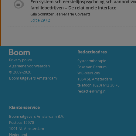
Een systemisch eerstelijnspsychologisch aanbod voo
familiebedrijven – De relationele interface
Gila Schnitzer
,
Jean-Marie Govaerts
Editie 29 / 2
Redactieadres
Privacy policy
Systeemtherapie
Algemene voorwaarden
Foke van Bentum
© 2009-2026
WG-plein 209
Boom uitgevers Amsterdam
1054 SE Amsterdam
telefoon: (020) 612 30 78
redactie@nvrg.nl
Klantenservice
Boom uitgevers Amsterdam B.V.
Postbus 15970
1001 NL Amsterdam
Nederland